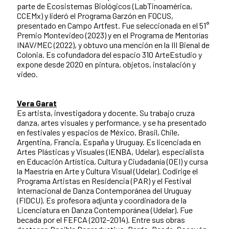
parte de Ecosistemas Biológicos (LabTinoamérica,
CCEMx) y lideró el Programa Garzón en FOCUS,
presentado en Campo Artfest. Fue seleccionada en el 51°
Premio Montevideo (2023) y en el Programa de Mentorías
INAV/MEC (2022), y obtuvo una mención en la III Bienal de
Colonia. Es cofundadora del espacio 310 ArteEstudio y
expone desde 2020 en pintura, objetos, instalación y
video.
Vera Garat
Es artista, investigadora y docente. Su trabajo cruza
danza, artes visuales y performance, y se ha presentado
en festivales y espacios de México, Brasil, Chile,
Argentina, Francia, España y Uruguay. Es licenciada en
Artes Plásticas y Visuales (IENBA, Udelar), especialista
en Educación Artística, Cultura y Ciudadanía (OEI) y cursa
la Maestría en Arte y Cultura Visual (Udelar). Codirige el
Programa Artistas en Residencia (PAR) y el Festival
Internacional de Danza Contemporánea del Uruguay
(FIDCU). Es profesora adjunta y coordinadora de la
Licenciatura en Danza Contemporánea (Udelar). Fue
becada por el FEFCA (2012–2014). Entre sus obras