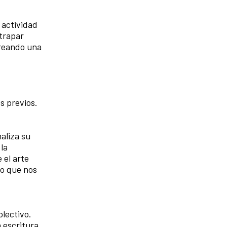
 actividad
atrapar
creando una
s previos.
aliza su
 la
 el arte
lo que nos
olectivo.
 escritura,