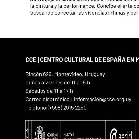
la pintura y la performance. Concibe el arte c
buscando conectar las vivencias íntimas y per
CCE | CENTRO CULTURAL DE ESPAÑA EN
Rincón 629, Montevideo, Uruguay
Lunes a viernes de 11 a 19 h
Sábados de 11 a 17 h
Correo electrónico : informacion@cce.org.uy
Teléfono:(+598) 2915 2250