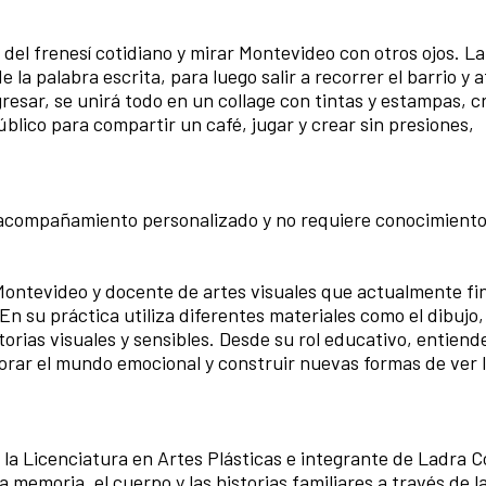
el frenesí cotidiano y mirar Montevideo con otros ojos. La
e la palabra escrita, para luego salir a recorrer el barrio y 
gresar, se unirá todo en un collage con tintas y estampas, 
blico para compartir un café, jugar y crear sin presiones,
n acompañamiento personalizado y no requiere conocimiento
 Montevideo y docente de artes visuales que actualmente fin
En su práctica utiliza diferentes materiales como el dibujo,
storias visuales y sensibles. Desde su rol educativo, entiende
orar el mundo emocional y construir nuevas formas de ver 
la Licenciatura en Artes Plásticas e integrante de Ladra C
 memoria, el cuerpo y las historias familiares a través de la