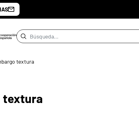
IAS
Barra de búsqueda
mbargo textura
 textura