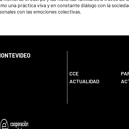
omo una práctica viva y en constante diálogo con la socieda
sonales con las emociones colectivas.
 MONTEVIDEO
CCE
PA
ACTUALIDAD
AC