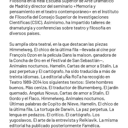
Filosofía en la Real Escuela Superior de Arte Dramático
de Madrid y director del seminario «Memoria y
pensamiento en el teatro contemporáneo» en el Instituto
de Filosofía del Consejo Superior de Investigaciones
Científicas (CSIC). Asimismo, ha impartido talleres de
dramaturgia y conferencias sobre teatro y filosofía en
diversos países.
Su amplia obra teatral, en la que destacan las piezas
Himmelweg, El chico de la última fila —llevada al cine por
François Ozon en la película Dans la maison, ganadora de
la Concha de Oro en el Festival de San Sebastián—,
Animales nocturnos, Hamelin, Cartas de amor a Stalin, La
paz perpetua y El cartógrafo, ha sido traducida a más de
treinta idiomas. La editorial uÑa RoTa ha recogido en
Teatro 1989-2014 los siguientes textos: Siete hombres
buenos, Más ceniza, El traductor de Blumemberg, El jardín
quemado, Angelus Novus, Cartas de amor a Stalin, El
Gordo y el Flaco, Himmelweg, Animales nocturnos,
Últimas palabras de Copito de Nieve, Hamelin, El chico de
la última fila, La tortuga de Darwin, La paz perpetua, La
lengua en pedazos, El crítico, El cartógrafo, Los
yugoslavos, El arte de la entrevista y Reikiavik. La misma
editorial ha publicado posteriormente Famélica,