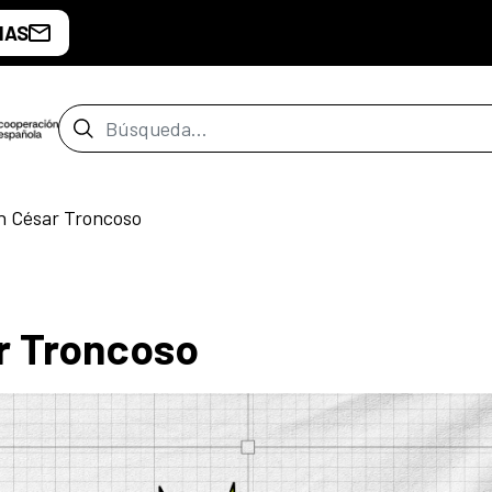
IAS
Barra de búsqueda
n César Troncoso
r Troncoso