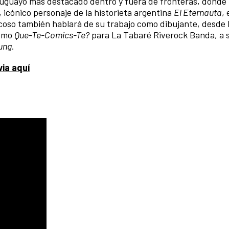
ruguayo más destacado dentro y fuera de fronteras, donde
, icónico personaje de la historieta argentina
El Eternauta
, 
coso también hablará de su trabajo como dibujante, desde 
como
Que-Te-Comics-Te?
para La Tabaré Riverock Banda, a 
ung
.
via aquí