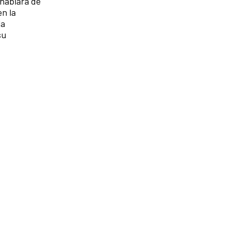
 hablará de
en la
la
su