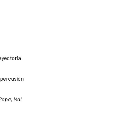
rayectoria
epercusión
 Papa, Mal