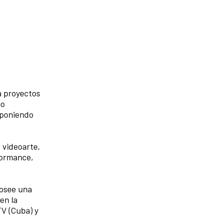
a proyectos
mo
xponiendo
 videoarte,
rformance,
Posee una
en la
TV (Cuba) y