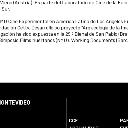
Viena (Austria). Es parte del Laboratorio de Cine de la Fun
 Sur.
SMO Cine Experimental en América Latina de Los Angeles F
dación Getty. Desarrolló su proyecto "Arqueología de la Ima
ción ha sido expuesta en la 29 ª Bienal de San Pablo (Bras
 Simposio Films huérfanos (NYU), Working Documents (Barc
 MONTEVIDEO
CCE
PA
ACTUALIDAD
EV