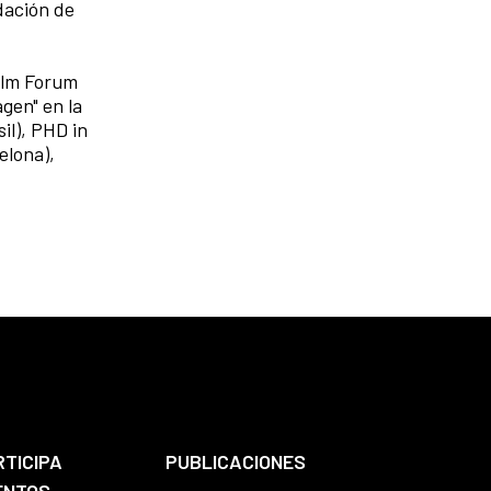
dación de
ilm Forum
gen" en la
il), PHD in
elona),
RTICIPA
PUBLICACIONES
ENTOS