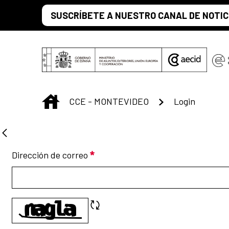
Saltar al contenido principal
SUSCRÍBETE A NUESTRO CANAL DE NOTIC
INICIO
CCE - MONTEVIDEO
Login
He olvidado mi contraseña
Dirección de correo
Requerido
Refrescar CAPTCHA