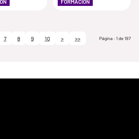
IÓN
FORMACIÓN
7
8
9
10
>
>>
Página :
1 de 197