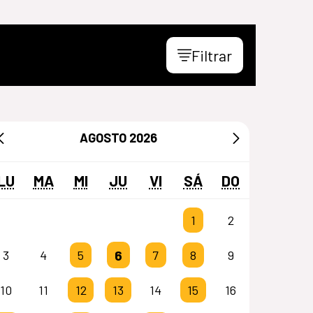
Filtrar
AGOSTO
2026
LU
MA
MI
JU
VI
SÁ
DO
1
2
6
3
4
5
7
8
9
10
11
12
13
14
15
16