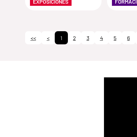
EXPOSICIONES
FORMAC
<<
<
1
2
3
4
5
6