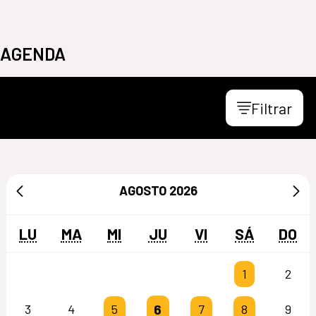
AGENDA
Filtrar
AGOSTO
2026
LU
MA
MI
JU
VI
SÁ
DO
1
2
6
3
4
5
7
8
9