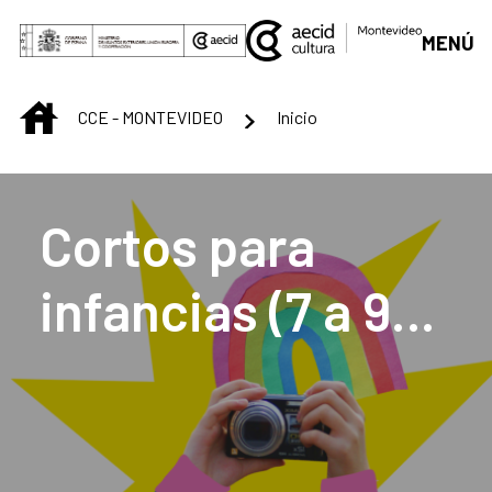
Saltar al contenido principal
MENÚ
INICIO
CCE - MONTEVIDEO
Inicio
Centro Cultural de M
Cortos para
infancias (7 a 9
años)