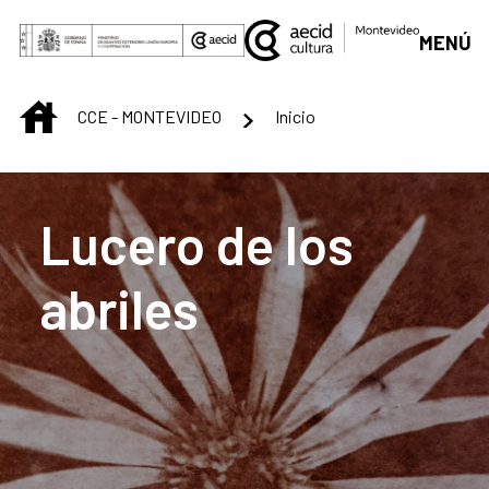
Saltar al contenido principal
MENÚ
INICIO
CCE - MONTEVIDEO
Inicio
Centro Cultural de M
Lucero de los
abriles