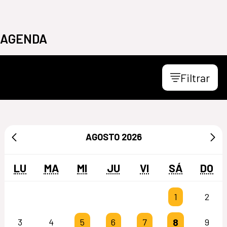
AGENDA
Filtrar
AGOSTO
2026
LU
MA
MI
JU
VI
SÁ
DO
1
2
8
3
4
5
6
7
9