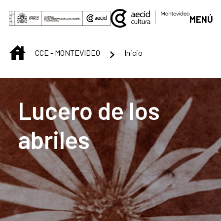
Saltar al contenido principal
MENÚ
INICIO
CCE - MONTEVIDEO
Inicio
Centro Cultural de M
Lucero de los
abriles