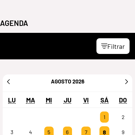
AGENDA
Filtrar
AGOSTO
2026
LU
MA
MI
JU
VI
SÁ
DO
1
2
8
3
4
5
6
7
9