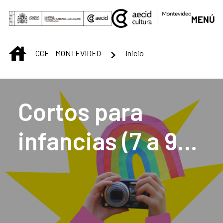
Saltar al contenido principal
MENÚ
INICIO
CCE - MONTEVIDEO
Inicio
Centro Cultural de M
Cortos para
infancias (7 a 9
años)