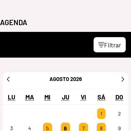
AGENDA
Filtrar
AGOSTO
2026
LU
MA
MI
JU
VI
SÁ
DO
1
2
6
3
4
5
7
8
9