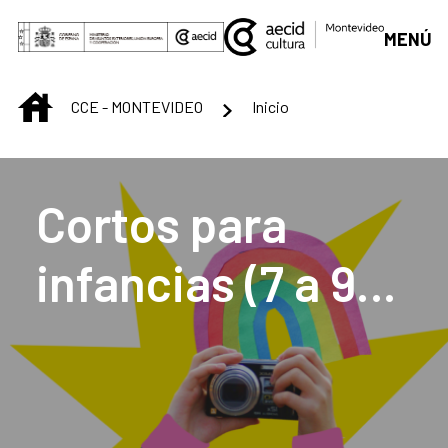
Saltar al contenido principal
MENÚ
INICIO
CCE - MONTEVIDEO
Inicio
Centro Cultural de M
Cortos para
infancias (7 a 9
años)