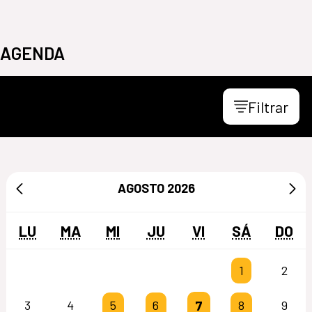
AGENDA
Filtrar
AGOSTO
2026
LU
MA
MI
JU
VI
SÁ
DO
1
2
7
3
4
5
6
8
9