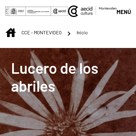
Saltar al contenido principal
MENÚ
INICIO
CCE - MONTEVIDEO
Inicio
Centro Cultural de M
Lucero de los
abriles