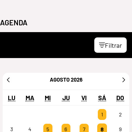
AGENDA
Filtrar
AGOSTO
2026
LU
MA
MI
JU
VI
SÁ
DO
1
2
8
3
4
5
6
7
9