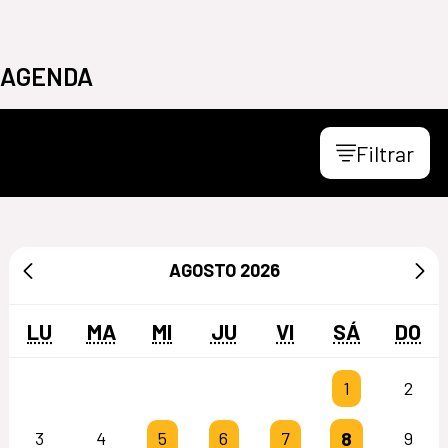
AGENDA
Filtrar
AGOSTO
2026
LU
MA
MI
JU
VI
SÁ
DO
1
2
8
3
4
5
6
7
9