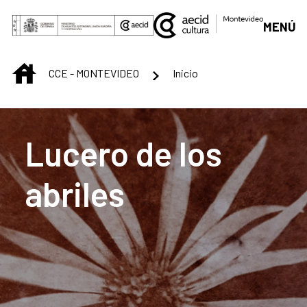
Saltar al contenido principal
MENÚ
INICIO
CCE - MONTEVIDEO
Inicio
Centro Cultural de M
Lucero de los
abriles