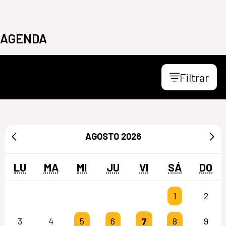
AGENDA
Filtrar
AGOSTO
2026
LU
MA
MI
JU
VI
SÁ
DO
1
2
7
3
4
5
6
8
9