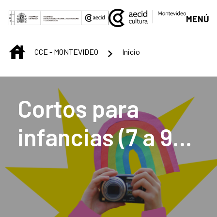
Saltar al contenido principal
MENÚ
INICIO
CCE - MONTEVIDEO
Inicio
Centro Cultural de M
Cortos para
infancias (7 a 9
años)