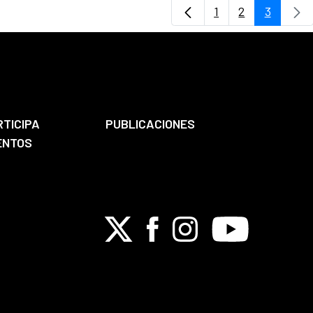
1
2
3
Página
Página
Página
RTICIPA
PUBLICACIONES
ENTOS
X
Facebook
Instagram
Youtube