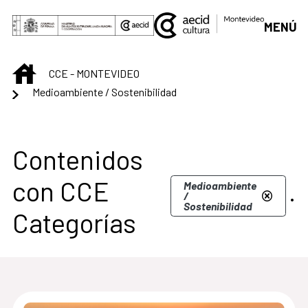
Saltar al contenido principal
MENÚ
INICIO
CCE - MONTEVIDEO
Medioambiente / Sostenibilidad
Centro Cultural de M
Contenidos
con CCE
.
Medioambiente
/
Sostenibilidad
Categorías