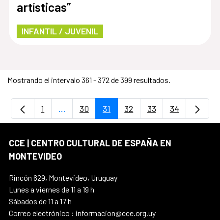
artísticas”
INFANTIL / JUVENIL
Mostrando el intervalo 361 - 372 de 399 resultados.
1
...
30
31
32
33
34
Página
Páginas intermedias Use TAB para despla
Página
Página
Página
Página
Página
CCE | CENTRO CULTURAL DE ESPAÑA EN
MONTEVIDEO
Rincón 629, Montevideo, Uruguay
Lunes a viernes de 11 a 19 h
Sábados de 11 a 17 h
Correo electrónico : informacion@cce.org.uy