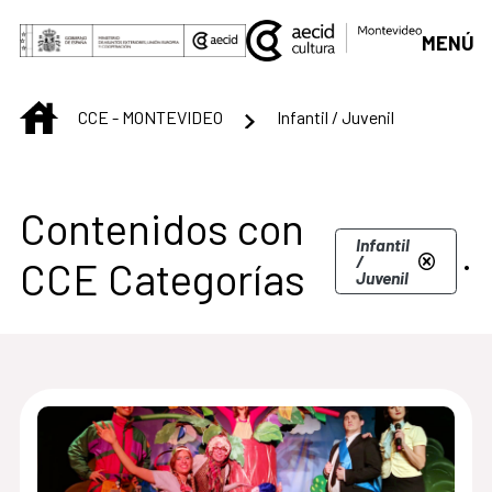
Saltar al contenido principal
MENÚ
INICIO
CCE - MONTEVIDEO
Infantil / Juvenil
Centro Cultural de M
Contenidos con
.
Infantil
/
CCE Categorías
Juvenil