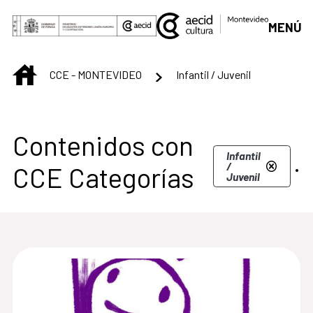
Saltar al contenido principal
MENÚ
INICIO
CCE - MONTEVIDEO
Infantil / Juvenil
Centro Cultural de M
Contenidos con
.
Infantil
/
CCE Categorías
Juvenil