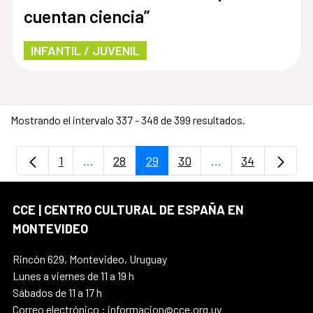
cuentan ciencia”
INFANTIL / JUVENIL
Mostrando el intervalo 337 - 348 de 399 resultados.
1
...
28
29
30
...
34
Página
Páginas intermedias Use TAB para despla
Página
Página
Página
Páginas intermedi
Página
CCE | CENTRO CULTURAL DE ESPAÑA EN
MONTEVIDEO
Rincón 629, Montevideo, Uruguay
Lunes a viernes de 11 a 19 h
Sábados de 11 a 17 h
Correo electrónico : informacion@cce.org.uy