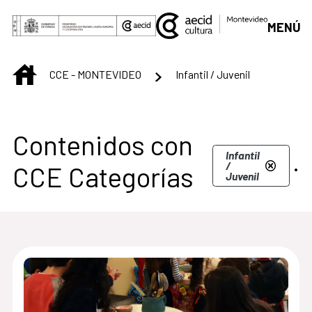
Saltar al contenido principal
MENÚ
INICIO
CCE - MONTEVIDEO
Infantil / Juvenil
Centro Cultural de M
Contenidos con
.
Infantil
/
CCE Categorías
Juvenil