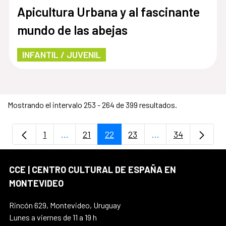
Apicultura Urbana y al fascinante
mundo de las abejas
INFANTIL / JUVENIL
Mostrando el intervalo 253 - 264 de 399 resultados.
1
...
21
22
23
...
34
Página
Páginas intermedias Use TAB para despla
Página
Página
Página
Páginas intermedi
Página
CCE | CENTRO CULTURAL DE ESPAÑA EN
MONTEVIDEO
Rincón 629, Montevideo, Uruguay
Lunes a viernes de 11 a 19 h