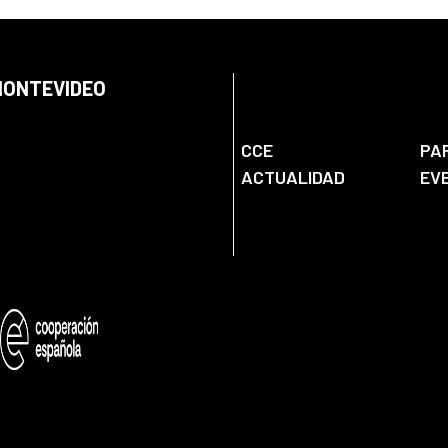
 MONTEVIDEO
CCE
PA
ACTUALIDAD
EV