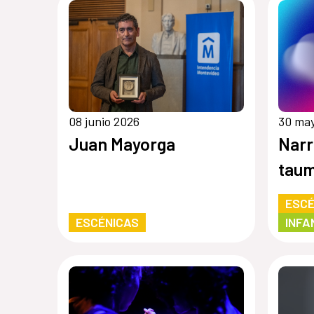
08 junio 2026
30 ma
Juan Mayorga
Narr
tau
ESCÉ
ESCÉNICAS
INFA