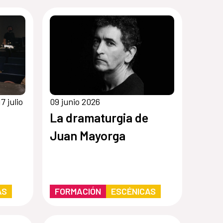
7 julio
09 junio 2026
La dramaturgia de
Juan Mayorga
AS
FORMACIÓN
ESCÉNICAS