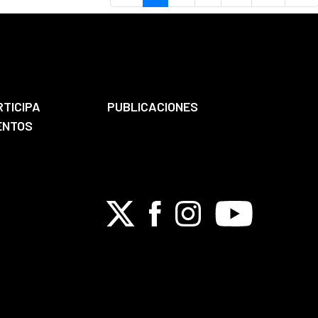
RTICIPA
PUBLICACIONES
ENTOS
X
Facebook
Instagram
Youtube