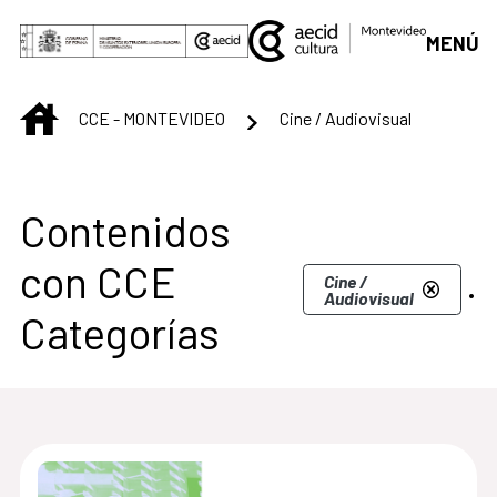
Saltar al contenido principal
MENÚ
INICIO
CCE - MONTEVIDEO
Cine / Audiovisual
Centro Cultural de M
Contenidos
con CCE
.
Cine /
Audiovisual
Categorías