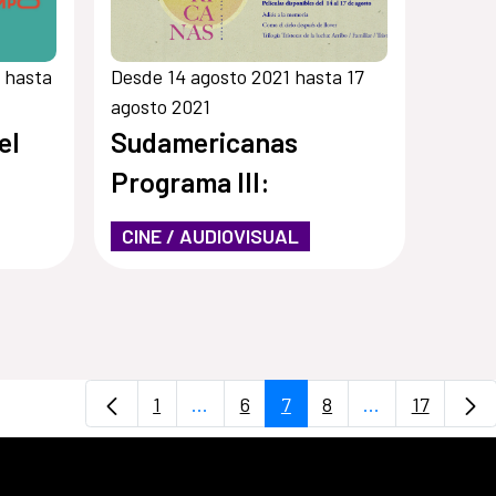
 hasta
Desde 14 agosto 2021 hasta 17
agosto 2021
el
Sudamericanas
Programa III:
CINE / AUDIOVISUAL
1
...
6
7
8
...
17
Página
Páginas intermedias Use TAB para 
Página
Página
Página
Páginas interm
Página