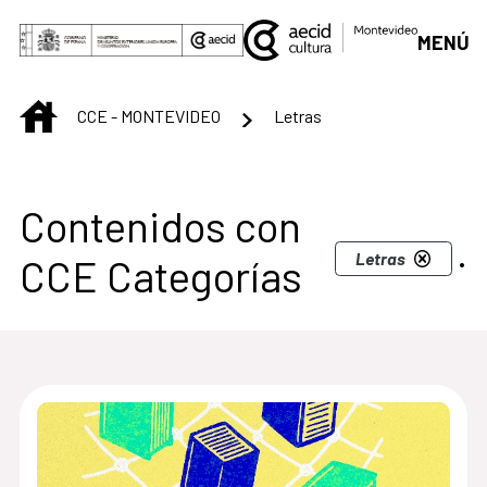
Saltar al contenido principal
MENÚ
INICIO
CCE - MONTEVIDEO
Letras
Centro Cultural de M
Contenidos con
.
Letras
CCE Categorías