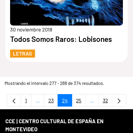
30 noviembre 2018
Todos Somos Raros: Lobisones
LETRAS
Mostrando el intervalo 277 - 288 de 374 resultados.
1
...
23
24
25
...
32
Página
Páginas intermedias Use TAB para despla
Página
Página
Página
Páginas intermedi
Página
CCE | CENTRO CULTURAL DE ESPAÑA EN
MONTEVIDEO