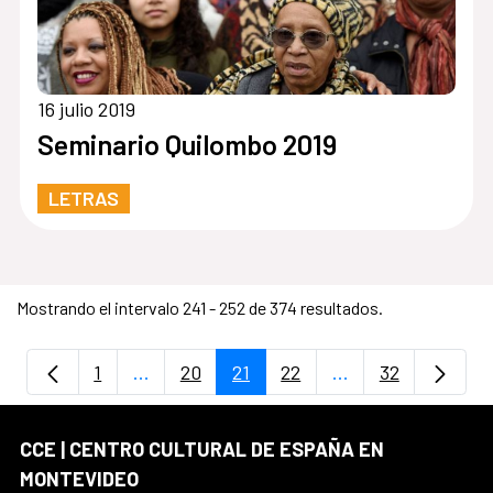
16 julio 2019
Seminario Quilombo 2019
LETRAS
Mostrando el intervalo 241 - 252 de 374 resultados.
1
...
20
21
22
...
32
Página
Páginas intermedias Use TAB para despla
Página
Página
Página
Páginas intermedi
Página
CCE | CENTRO CULTURAL DE ESPAÑA EN
MONTEVIDEO