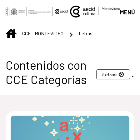
Saltar al contenido principal
MENÚ
INICIO
CCE - MONTEVIDEO
Letras
Centro Cultural de M
Contenidos con
.
Letras
CCE Categorías