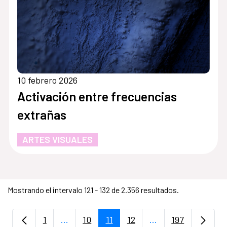
10 febrero 2026
Activación entre frecuencias
extrañas
ARTES VISUALES
Mostrando el intervalo 121 - 132 de 2.356 resultados.
1
...
10
11
12
...
197
Página
Páginas intermedias Use TAB para despla
Página
Página
Página
Páginas intermedia
Página