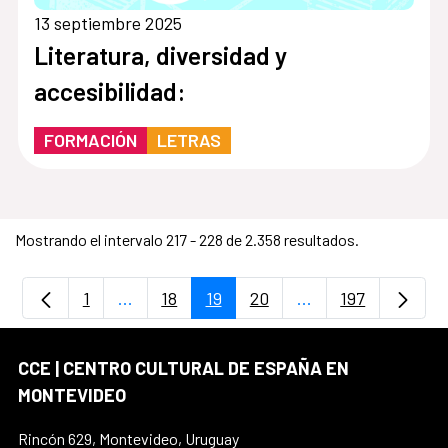
13 septiembre 2025
Literatura, diversidad y
accesibilidad:
FORMACIÓN
LETRAS
Mostrando el intervalo 217 - 228 de 2.358 resultados.
1
...
18
19
20
...
197
Página
Páginas intermedias Use TAB para desplaz
Página
Página
Página
Páginas intermedi
Página
CCE | CENTRO CULTURAL DE ESPAÑA EN
MONTEVIDEO
Rincón 629, Montevideo, Uruguay