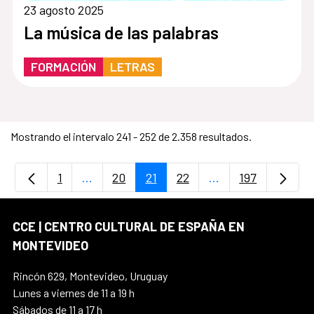
23 agosto 2025
La música de las palabras
FORMACIÓN
LETRAS
Mostrando el intervalo 241 - 252 de 2.358 resultados.
1
...
20
21
22
...
197
Página
Páginas intermedias Use TAB para desplaz
Página
Página
Página
Páginas intermedi
Página
CCE | CENTRO CULTURAL DE ESPAÑA EN
MONTEVIDEO
Rincón 629, Montevideo, Uruguay
Lunes a viernes de 11 a 19 h
Sábados de 11 a 17 h