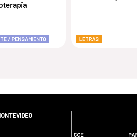
ioterapia
TE / PENSAMIENTO
LETRAS
 MONTEVIDEO
CCE
PA