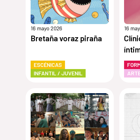
16 mayo 2026
16 may
Bretaña voraz piraña
Clín
ínti
ESCÉNICAS
FOR
INFANTIL / JUVENIL
ARTE