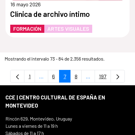
16 mayo 2026
Clínica de archivo íntimo
FORMACIÓN
ARTES VISUALES
Mostrando el intervalo 73 - 84 de 2.356 resultados.
1
...
6
7
8
...
197
Página
Páginas intermedias Use TAB para despl
Página
Página
Página
Páginas intermedias
Página
CCE | CENTRO CULTURAL DE ESPAÑA EN
MONTEVIDEO
Rincón 629, Montevideo, Uruguay
Lunes a viernes de 11 a 19 h
Sábados de 11 a 17 h