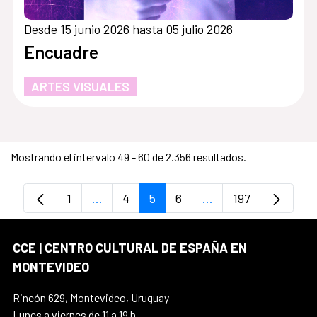
Desde 15 junio 2026 hasta 05 julio 2026
Encuadre
ARTES VISUALES
Mostrando el intervalo 49 - 60 de 2.356 resultados.
1
...
4
5
6
...
197
Página
Páginas intermedias Use TAB para despl
Página
Página
Página
Páginas intermedias
Página
CCE | CENTRO CULTURAL DE ESPAÑA EN
MONTEVIDEO
Rincón 629, Montevideo, Uruguay
Lunes a viernes de 11 a 19 h