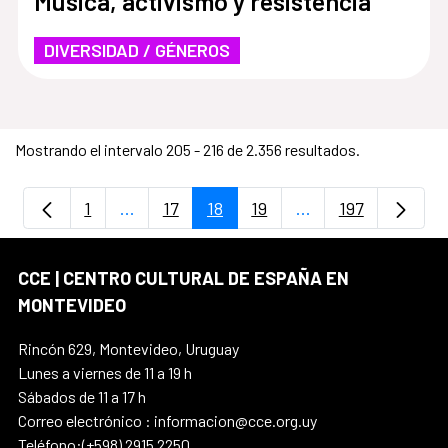
Música, activismo y resistencia
DIVERSIDAD / GÉNEROS
Mostrando el intervalo 205 - 216 de 2.356 resultados.
1
...
17
18
19
...
197
Página
Páginas intermedias Use TAB para despla
Página
Página
Página
Páginas intermedia
Página
CCE | CENTRO CULTURAL DE ESPAÑA EN
MONTEVIDEO
Rincón 629, Montevideo, Uruguay
Lunes a viernes de 11 a 19 h
Sábados de 11 a 17 h
Correo electrónico : informacion@cce.org.uy
Teléfono:(+598) 2915 2250