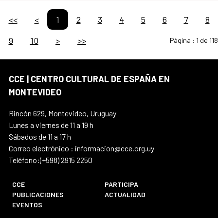
<<
<
1
2
3
4
5
6
7
8
9
10
>
>>
Página :
1 de 118
CCE | CENTRO CULTURAL DE ESPAÑA EN
MONTEVIDEO
Rincón 629, Montevideo, Uruguay
Lunes a viernes de 11 a 19 h
Sábados de 11 a 17 h
Correo electrónico : informacion@cce.org.uy
Teléfono:(+598) 2915 2250
CCE
PARTICIPA
PUBLICACIONES
ACTUALIDAD
EVENTOS