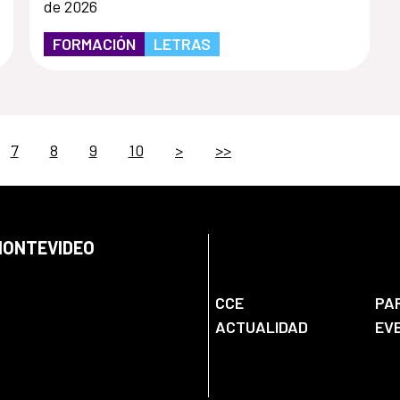
de 2026
FORMACIÓN
LETRAS
7
8
9
10
>
>>
 MONTEVIDEO
CCE
PA
ACTUALIDAD
EV