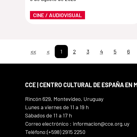
CINE / AUDIOVISUAL
<<
<
1
2
3
4
5
6
CCE | CENTRO CULTURAL DE ESPAÑA EN
Rincón 629, Montevideo, Uruguay
Lunes a viernes de 11 a 19 h
Sábados de 11 a 17 h
Correo electrónico : informacion@cce.org.uy
Teléfono:(+598) 2915 2250