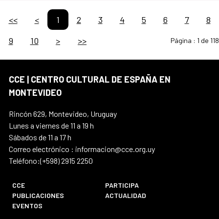
<<
<
1
2
3
4
5
6
7
8
9
10
>
>>
Página :
1 de 118
CCE | CENTRO CULTURAL DE ESPAÑA EN
MONTEVIDEO
Rincón 629, Montevideo, Uruguay
Lunes a viernes de 11 a 19 h
Sábados de 11 a 17 h
Correo electrónico : informacion@cce.org.uy
Teléfono:(+598) 2915 2250
CCE
PARTICIPA
PUBLICACIONES
ACTUALIDAD
EVENTOS