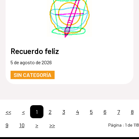
Recuerdo feliz
5 de agosto de 2026
SIN CATEGORÍA
<<
<
1
2
3
4
5
6
7
8
9
10
>
>>
Página :
1 de 118