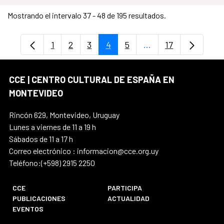
Mostrando el intervalo 37 - 48 de 195 resultados.
1
2
3
4
5
...
17
Página
Página
Página
Página
Página
Páginas intermedias
Página
CCE | CENTRO CULTURAL DE ESPAÑA EN
MONTEVIDEO
Rincón 629, Montevideo, Uruguay
Lunes a viernes de 11 a 19 h
Sábados de 11 a 17 h
Correo electrónico : informacion@cce.org.uy
Teléfono:(+598) 2915 2250
CCE
PARTICIPA
PUBLICACIONES
ACTUALIDAD
EVENTOS