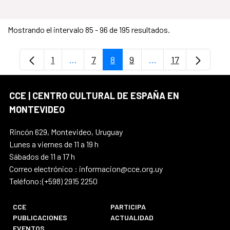
Mostrando el intervalo 85 - 96 de 195 resultados.
1
...
7
8
9
...
17
Página
Páginas intermedias Use TAB para despl
Página
Página
Página
Páginas intermedia
Página
CCE | CENTRO CULTURAL DE ESPAÑA EN
MONTEVIDEO
Rincón 629, Montevideo, Uruguay
Lunes a viernes de 11 a 19 h
Sábados de 11 a 17 h
Correo electrónico : informacion@cce.org.uy
Teléfono:(+598) 2915 2250
CCE
PARTICIPA
PUBLICACIONES
ACTUALIDAD
EVENTOS