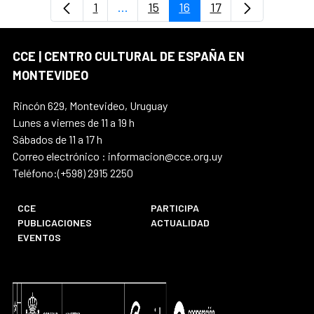
1
...
15
16
17
Página
Páginas intermedias Use TAB para 
Página
Página
Página
CCE | CENTRO CULTURAL DE ESPAÑA EN
MONTEVIDEO
Rincón 629, Montevideo, Uruguay
Lunes a viernes de 11 a 19 h
Sábados de 11 a 17 h
Correo electrónico : informacion@cce.org.uy
Teléfono:(+598) 2915 2250
CCE
PARTICIPA
PUBLICACIONES
ACTUALIDAD
EVENTOS