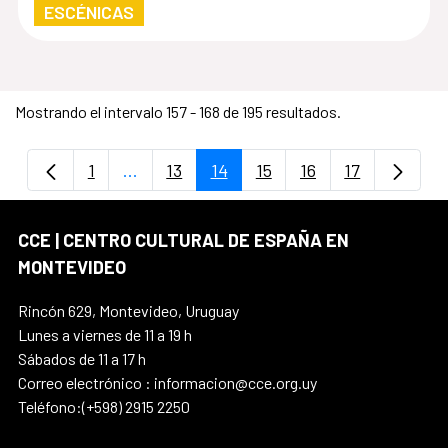
ESCÉNICAS
Mostrando el intervalo 157 - 168 de 195 resultados.
1
...
13
14
15
16
17
Página
Páginas intermedias Use TAB para despla
Página
Página
Página
Página
Página
CCE | CENTRO CULTURAL DE ESPAÑA EN
MONTEVIDEO
Rincón 629, Montevideo, Uruguay
Lunes a viernes de 11 a 19 h
Sábados de 11 a 17 h
Correo electrónico : informacion@cce.org.uy
Teléfono:(+598) 2915 2250