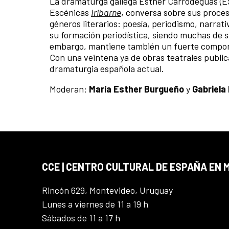
La dramaturga gallega Esther Carrodeguas (ES)
Escénicas
Iribarne
, conversa sobre sus proces
géneros literarios: poesía, periodismo, narrat
su formación periodística, siendo muchas de s
embargo, mantiene también un fuerte componen
Con una veintena ya de obras teatrales publi
dramaturgia española actual.
Moderan:
María Esther Burgueño
y
Gabriela 
CCE | CENTRO CULTURAL DE ESPAÑA EN
Rincón 629, Montevideo, Uruguay
Lunes a viernes de 11 a 19 h
Sábados de 11 a 17 h