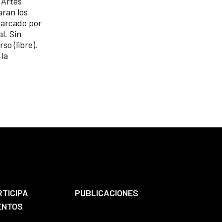
 Artes
aran los
 marcado por
l. Sin
o (libre).
 la
RTICIPA
PUBLICACIONES
ENTOS