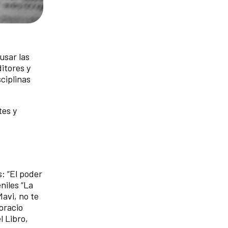
usar las
itores y
ciplinas
tes y
s: “El poder
eniles “La
Mavi, no te
Horacio
l Libro,