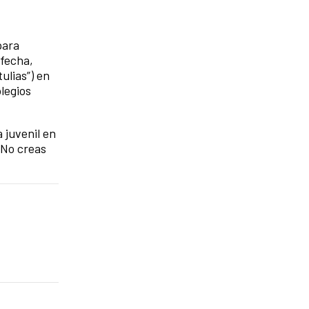
para
 fecha,
tulias”) en
olegios
 juvenil en
“No creas