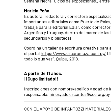
Semana Negra, Ciclos de exposiciones), entre 
Mariela Peña
Es autora, redactora y correctora especializad
importantes editoriales como Puerto de Palos,
trabaja para la editorial Ediar, como correctora
Argentina y Uruguay, dentro del marco de las F
secundarios y bibliotecas.
Coordina un taller de escritura creativa para
el portal
https://www.escaramuza.com.uy/
Li
todo lo que ves”, Quipu, 2018.
A partir de 11 años.
¡¡Cupo limitado!!
Inscripciones con nombre/apellido y edad de la
responsable:
ninosyadolescentes@cce.org.uy
CON EL APOYO DE INFANTOZZI MATERIALES