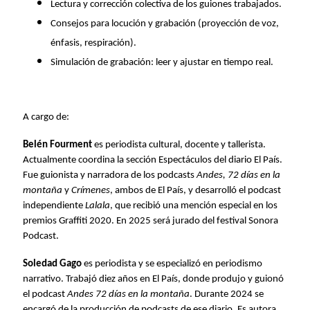
Lectura y corrección colectiva de los guiones trabajados.
Consejos para locución y grabación (proyección de voz,
énfasis, respiración).
Simulación de grabación: leer y ajustar en tiempo real.
A cargo de:
Belén Fourment
es periodista cultural, docente y tallerista.
Actualmente coordina la sección Espectáculos del diario El País.
Fue guionista y narradora de los podcasts
Andes, 72 días en la
montaña
y
Crímenes
, ambos de El País, y desarrolló el podcast
independiente
Lalala
, que recibió una mención especial en los
premios Graffiti 2020. En 2025 será jurado del festival Sonora
Podcast.
Soledad Gago
es periodista y se especializó en periodismo
narrativo. Trabajó diez años en El País, donde produjo y guionó
el podcast
Andes 72 días en la montaña
. Durante 2024 se
encargó de la producción de podcasts de ese diario. Es autora