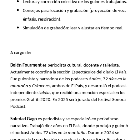
Lectura y corrección colectiva de los guiones trabajados.
Consejos para locución y grabación (proyección de voz,
énfasis, respiración).
Simulación de grabación: leer y ajustar en tiempo real.
A cargo de:
Belén Fourment
es periodista cultural, docente y tallerista.
Actualmente coordina la sección Espectáculos del diario El País.
Fue guionista y narradora de los podcasts
Andes, 72 días en la
montaña
y
Crímenes
, ambos de El País, y desarrolló el podcast
independiente
Lalala
, que recibió una mención especial en los
premios Graffiti 2020. En 2025 será jurado del festival Sonora
Podcast.
Soledad Gago
es periodista y se especializó en periodismo
narrativo. Trabajó diez años en El País, donde produjo y guionó
el podcast
Andes 72 días en la montaña
. Durante 2024 se
encargó de la producción de podcasts de ese diario. Es autora