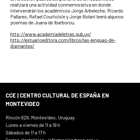
realizará una actividad conmemorativa en donde
intervendrán los académicos Jorge Arbeleche, Ricardo
Pallares, Rafael Courtoisie y Jorge Bolani leerá algunos
poemas de Juana de Ibarborou.
http://www.academiadeletras.gub.uy/
http://estuarioeditora.com/libros/las-lenguas-de-
diamantes/
CCE | CENTRO CULTURAL DE ESPAÑA EN
MONTEVIDEO
Rincón 629, Montevideo, Uruguay
Lunes a viernes de 11 a 19 h
Sábados de 11 a 17 h
Correo electrónico : informacion@cce.org.uy