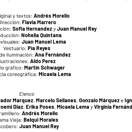
iginal y textos:
Andrés Morello
Dirección:
Flavia Marrero
cción:
Sofia Hernandez
y
Juan Manuel Rey
ducción:
Nohelia Quintana
visuales:
Juan Manuel Lema
Vestuario:
Pía Reyes
de iluminación:
Ana Fernández
Ilustraciones:
Aldo Perez
ño gráfico:
Martín Schwager
cia coreográfica:
Micaela Lema
Elenco
vador Marquez
,
Marcelo Sellanes
,
Gonzalo Márquez
e
Ign
oemi Diaz
,
Erika Poses
,
Micaela Lema
y
Virginia Fernán
ramillero:
Andrés Morello
ama Vieja:
Belqui Morales
cobero:
Juan Manuel Rey