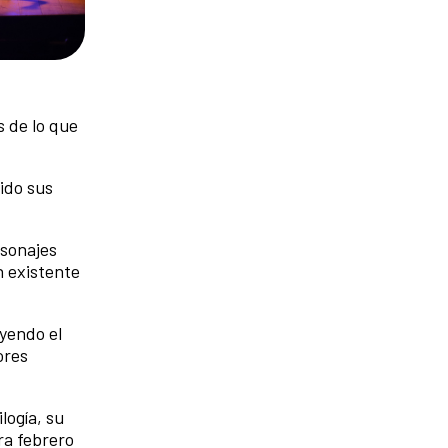
s de lo que
.
ido sus
rsonajes
n existente
yendo el
ores
logía, su
ra febrero