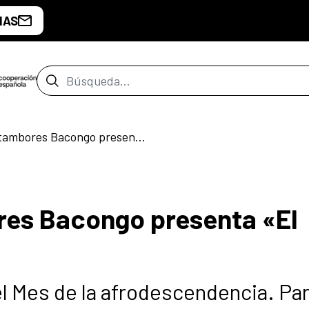
IAS
Barra de búsqueda
La cuerda de tambores Bacongo presenta «El Camino»
res Bacongo presenta «El
el Mes de la afrodescendencia. Pa