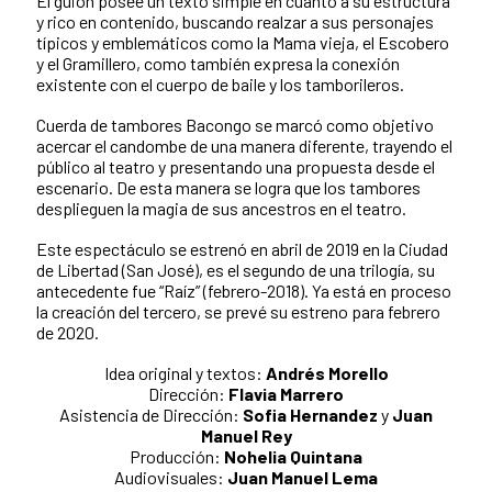
El guion posee un texto simple en cuanto a su estructura
y rico en contenido, buscando realzar a sus personajes
típicos y emblemáticos como la Mama vieja, el Escobero
y el Gramillero, como también expresa la conexión
existente con el cuerpo de baile y los tamborileros.
Cuerda de tambores Bacongo se marcó como objetivo
acercar el candombe de una manera diferente, trayendo el
público al teatro y presentando una propuesta desde el
escenario. De esta manera se logra que los tambores
desplieguen la magia de sus ancestros en el teatro.
Este espectáculo se estrenó en abril de 2019 en la Ciudad
de Libertad (San José), es el segundo de una trilogía, su
antecedente fue “Raíz” (febrero-2018). Ya está en proceso
la creación del tercero, se prevé su estreno para febrero
de 2020.
Idea original y textos:
Andrés Morello
Dirección:
Flavia Marrero
Asistencia de Dirección:
Sofia Hernandez
y
Juan
Manuel Rey
Producción:
Nohelia Quintana
Audiovisuales:
Juan Manuel Lema