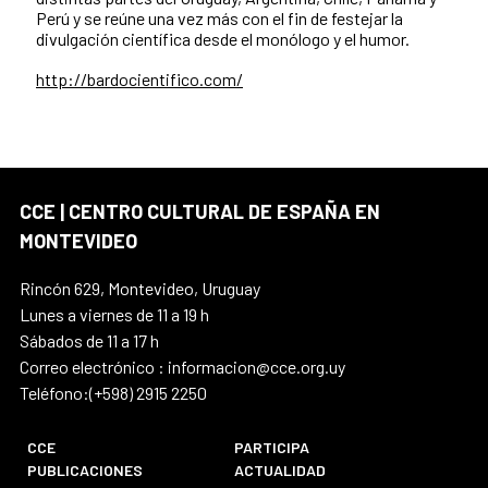
Perú y se reúne una vez más con el fin de festejar la
divulgación científica desde el monólogo y el humor.
http://bardocientifico.com/
CCE | CENTRO CULTURAL DE ESPAÑA EN
MONTEVIDEO
Rincón 629, Montevideo, Uruguay
Lunes a viernes de 11 a 19 h
Sábados de 11 a 17 h
Correo electrónico : informacion@cce.org.uy
Teléfono:(+598) 2915 2250
CCE
PARTICIPA
PUBLICACIONES
ACTUALIDAD