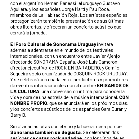
con el argentino Hernán Panessi, el uruguayo Gustavo
Aguilera, y los españoles Jorge Martí y Pau Roca,
miembros de La Habitación Roja. Los artistas españoles
protagonizarán también la presentación de sus últimas
obras literarias, y ofrecerán un concierto acústico que
cerrará la jornada.
El Foro Cultural de Sonorama Uruguay
invitará
además a adentrarse en el mundo de los festivales
internacionales, con un encuentro entre Javier Ajenjo
director de SONORAMA España, José Luis Cameron
director ejecutivo de ROCK EN BARADERO, y Camilo
Sequeira socio organizador de COSQUIN ROCK URUGUAY.
Y se celebrará una charla entre productores y promotores
de eventos internacionales con el nombre
EMISARIOS DE
LA CULTURA
, una conversación íntima para conocer la
vida y obra de una estrella de la música internacional,
CON
NOMBRE PROPIO
, que se anunciará en los próximos días,
y los conciertos acústicos de los españoles Gara Durán y
Barry B.
Sin olvidar las citas con el vino y la buena mesa porque
Sonorama también se degusta
. Se celebrarán dos
sesiones de
catas rock and wine
, con los vinos de las